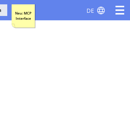
DE
n
Neu: MCP
Interface