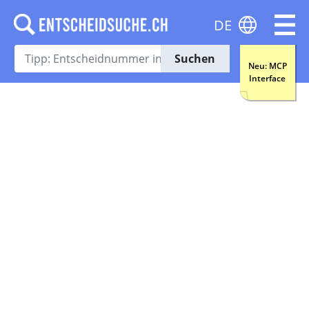
DE
Suchen
Neu: MCP
Interface