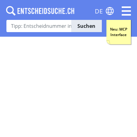
DE
Suchen
Neu: MCP
Interface