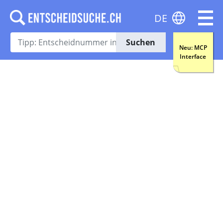
DE
Suchen
Neu: MCP
Interface