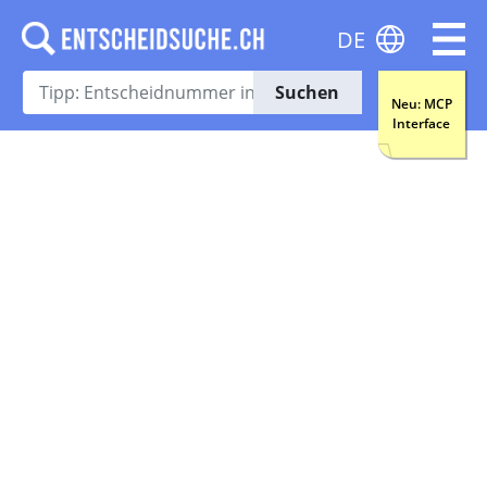
DE
Suchen
Neu: MCP
Interface