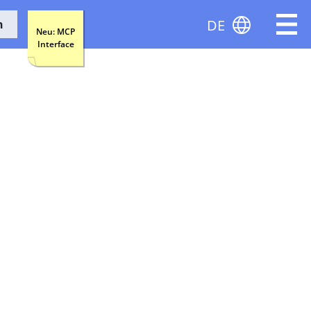
DE
n
Neu: MCP
Interface