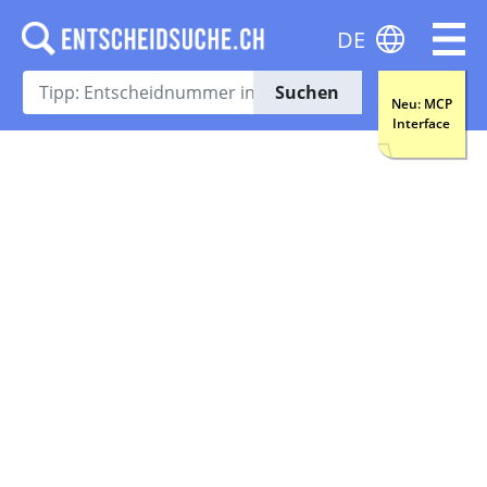
DE
Suchen
Neu: MCP
Interface