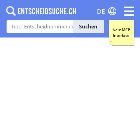
DE
Suchen
Neu: MCP
Interface