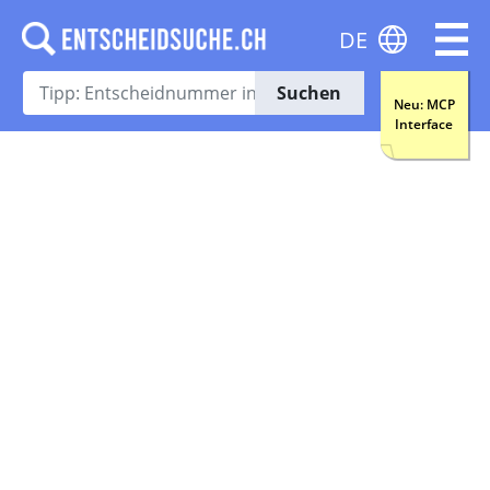
DE
Suchen
Neu: MCP
Interface