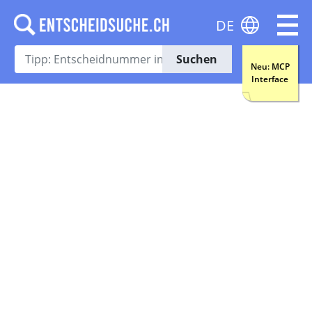
DE
Suchen
Neu: MCP
Interface