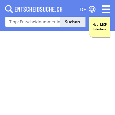
DE
Suchen
Neu: MCP
Interface