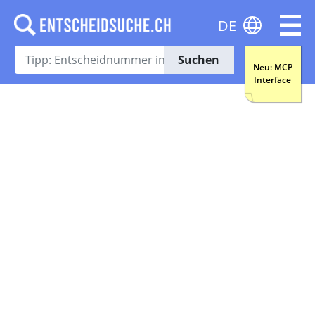
DE
Suchen
Neu: MCP
Interface