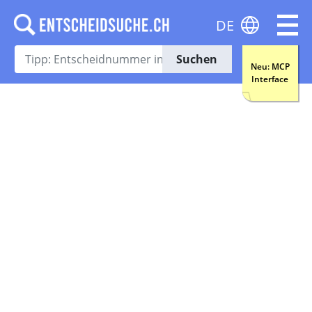
DE
Suchen
Neu: MCP
Interface