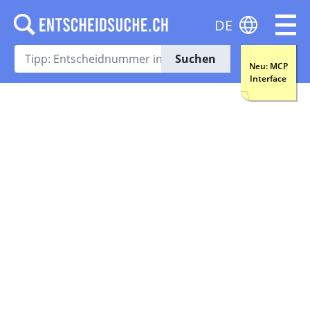
DE
Suchen
Neu: MCP
Interface