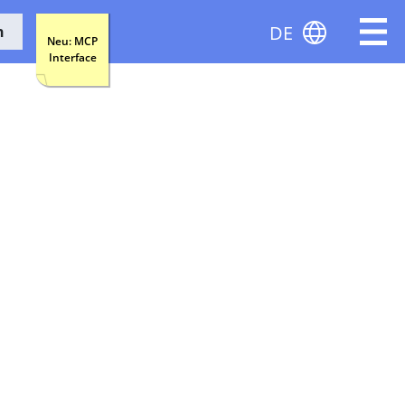
DE
n
Neu: MCP
Interface