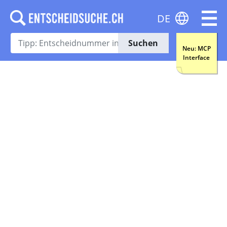
DE
Suchen
Neu: MCP
Interface