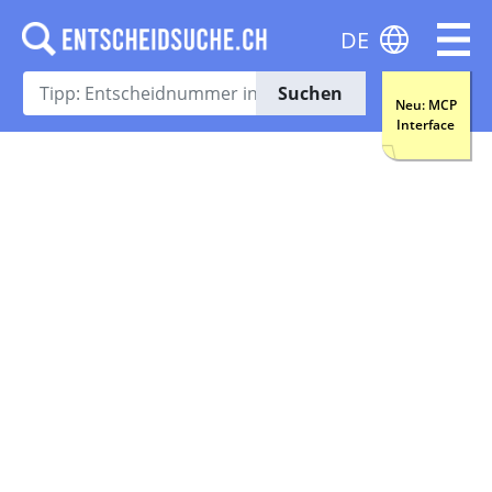
DE
Suchen
Neu: MCP
Interface