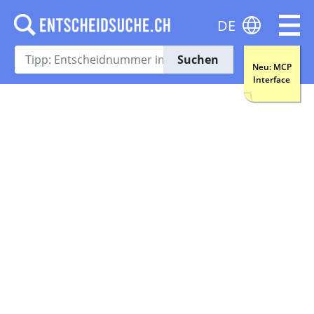
DE
Suchen
Neu: MCP
Interface