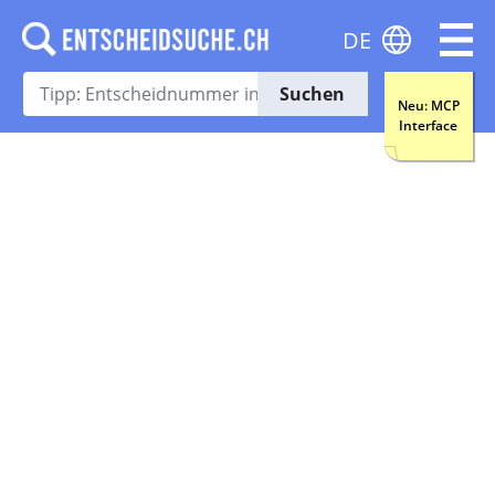
DE
Suchen
Neu: MCP
Interface