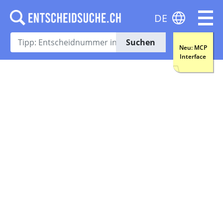
DE
Suchen
Neu: MCP
Interface