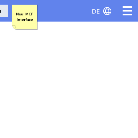
DE
n
Neu: MCP
Interface