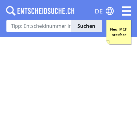
DE
Suchen
Neu: MCP
Interface