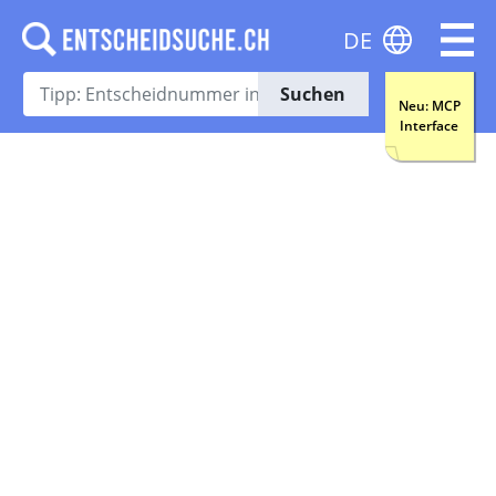
DE
Suchen
Neu: MCP
Interface