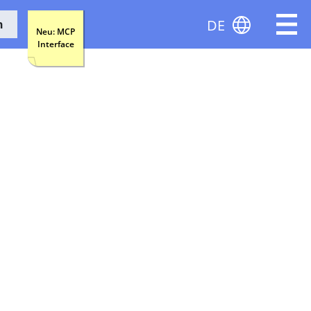
DE
n
Neu: MCP
Interface