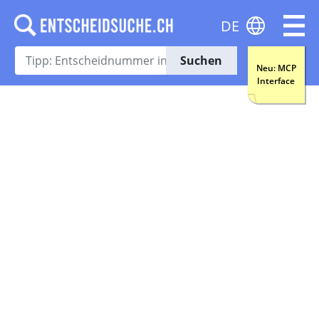
DE
Suchen
Neu: MCP
Interface