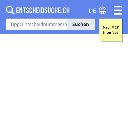
DE
Suchen
Neu: MCP
Interface