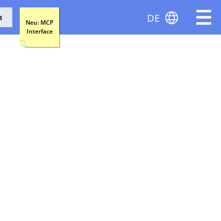
DE
n
Neu: MCP
Interface