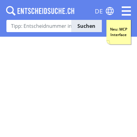
DE
Suchen
Neu: MCP
Interface