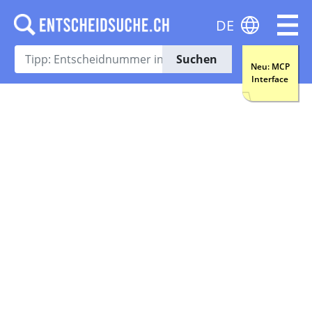
DE
Suchen
Neu: MCP
Interface