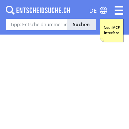
DE
Suchen
Neu: MCP
Interface