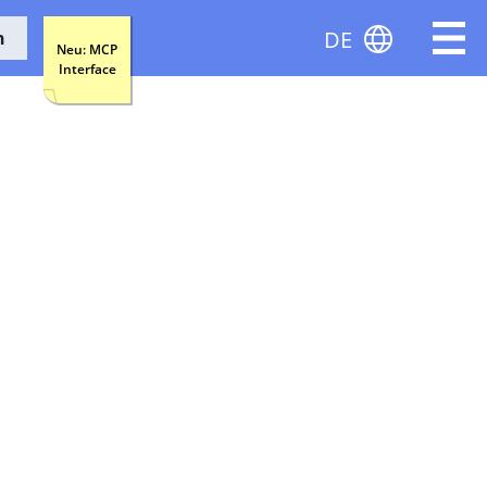
DE
n
Neu: MCP
Interface