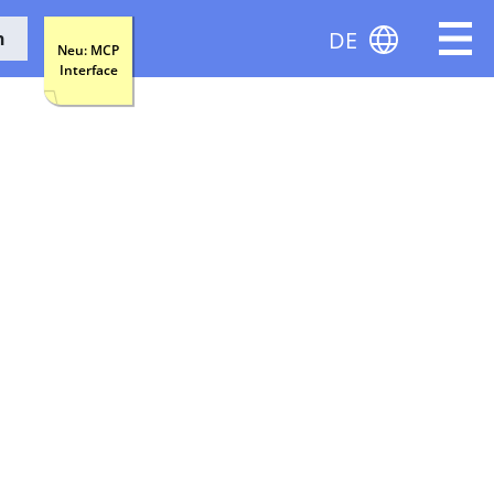
DE
n
Neu: MCP
Interface