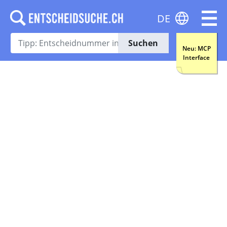
DE
Suchen
Neu: MCP
Interface