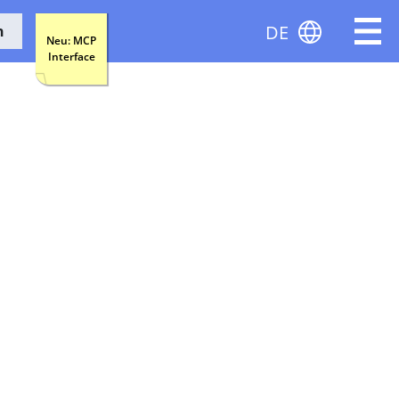
DE
n
Neu: MCP
Interface