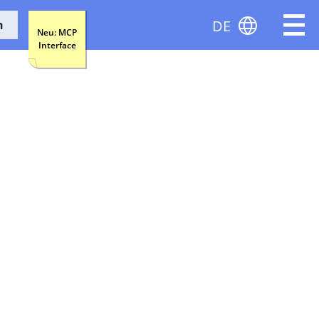
DE
n
Neu: MCP
Interface