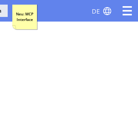
DE
n
Neu: MCP
Interface