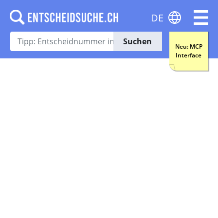
DE
Suchen
Neu: MCP
Interface