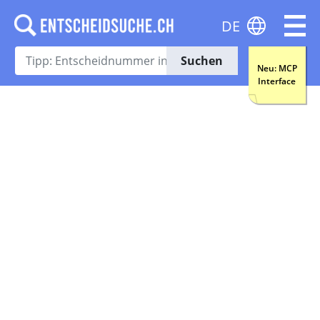
DE
Suchen
Neu: MCP
Interface