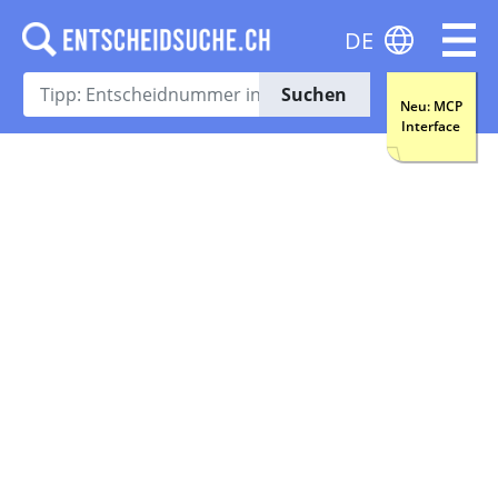
DE
Suchen
Neu: MCP
Interface