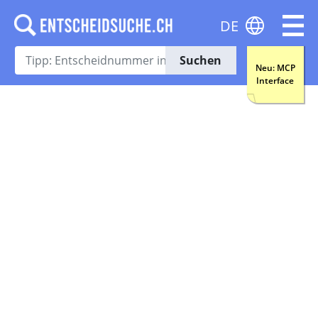
DE
Suchen
Neu: MCP
Interface