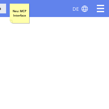
DE
n
Neu: MCP
Interface