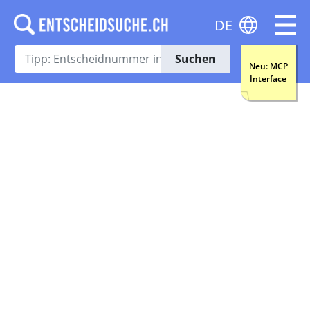
DE
Suchen
Neu: MCP
Interface