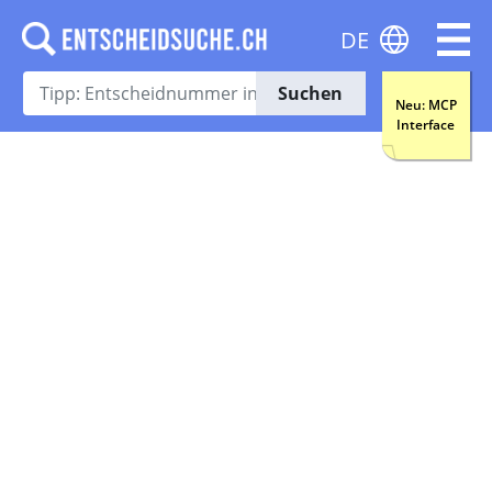
DE
Suchen
Neu: MCP
Interface