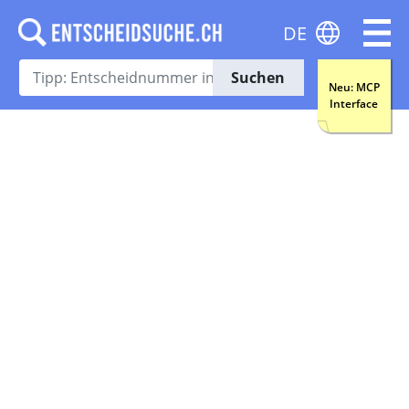
DE
Suchen
Neu: MCP
Interface