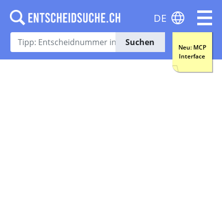
DE
Suchen
Neu: MCP
Interface