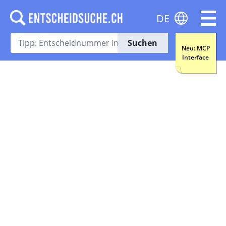
DE
Suchen
Neu: MCP
Interface