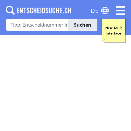
DE
Suchen
Neu: MCP
Interface