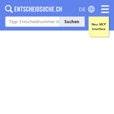
DE
Suchen
Neu: MCP
Interface