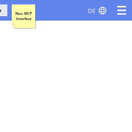
DE
n
Neu: MCP
Interface