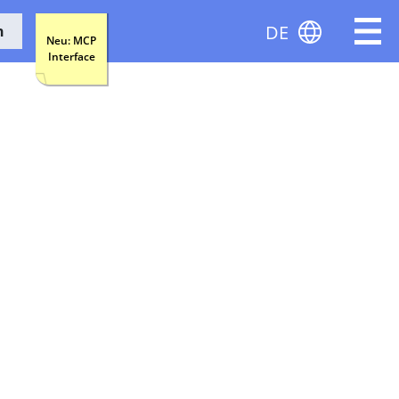
DE
n
Neu: MCP
Interface